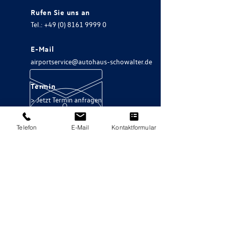
Rufen Sie uns an
Tel.: +49 (0) 8161 9999 0
E-Mail
airportservice@autohaus-schowalter.de
Termin
> Jetzt Termin anfragen
Telefon
E-Mail
Kontaktformular
Über 50 Jahre Erfahrung
Vertrauen Sie Ihren Volkswagen nur den
Besten an.
Unsere Airport Service Leistungen
Volkswagen Inspektions-Service
Ölwechsel
Hauptuntersuchung inkl. AU-Prüfnachweis
Volkswagen Reifen Service